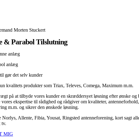
emand Morten Stuckert
 & Parabol Tilslutning
nne anlæg
bol anlæg
til gør det selv kunder
kun kvalitets produkter som Triax, Televes, Comega, Maximum m.m.
ægt på at tilbyde vores kunder en skræddersyet løsning efter ønske og
ne vores ekspertise til rådighed og rådgiver om kvaliteter, antenneforhold,
ring m.m. og sikrer den ønskede løsning.
e Norlys, Allente, Fibia, Yousat, Ringsted antenneforening, kort sagt all
 tv.
T MIG