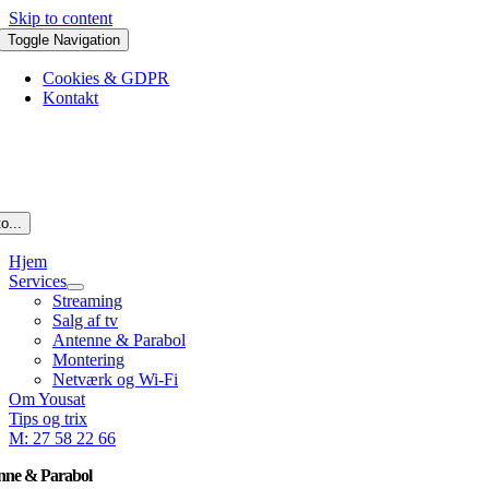
Skip to content
Toggle Navigation
Cookies & GDPR
Kontakt
o...
Hjem
Services
Streaming
Salg af tv
Antenne & Parabol
Montering
Netværk og Wi-Fi
Om Yousat
Tips og trix
M: 27 58 22 66
nne & Parabol