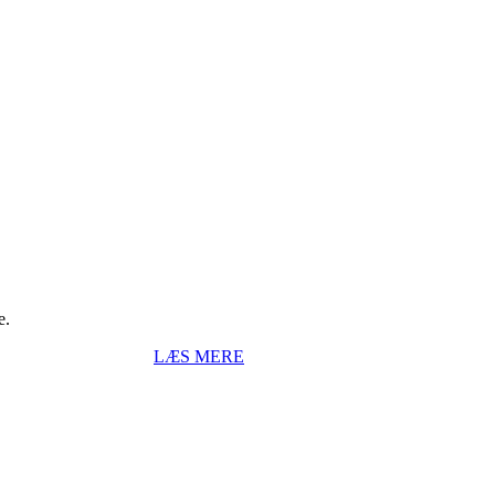
e.
LÆS MERE