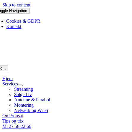
Skip to content
oggle Navigation
Cookies & GDPR
Kontakt
o...
Hjem
Services
Streaming
Salg af tv
Antenne & Parabol
Montering
Netværk og Wi-Fi
Om Yousat
Tips og trix
M: 27 58 22 66