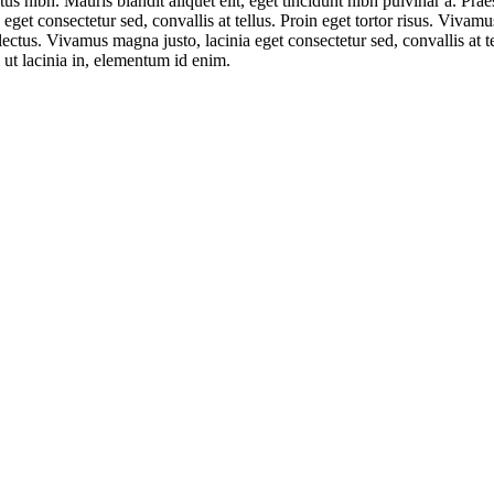
ctus nibh. Mauris blandit aliquet elit, eget tincidunt nibh pulvinar a. Pr
eget consectetur sed, convallis at tellus. Proin eget tortor risus. Vivam
 lectus. Vivamus magna justo, lacinia eget consectetur sed, convallis at te
m ut lacinia in, elementum id enim.