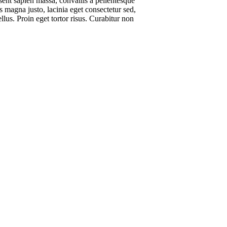
aesent sapien massa, convallis a pellentesque
us magna justo, lacinia eget consectetur sed,
llus. Proin eget tortor risus. Curabitur non